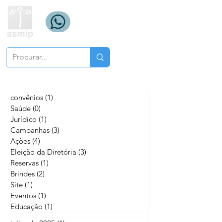
convênios
(1)
1 post
Saúde
(0)
0 post
Jurídico
(1)
1 post
Campanhas
(3)
3 posts
Ações
(4)
4 posts
Eleição da Diretória
(3)
3 posts
Reservas
(1)
1 post
Brindes
(2)
2 posts
Site
(1)
1 post
Eventos
(1)
1 post
Educação
(1)
1 post